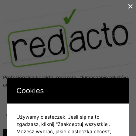
×
Profesjonalna korekta, redakcja i tłumaczenie tekstów
anglojęzycznych
Cookies
Ogólne warunki świadczenia usług dla klientów biura „Redacto”
tlumaczenia_bar
Używamy ciasteczek. Jeśli się na to
zgadzasz, kliknij "Zaakceptuj wszystkie".
Możesz wybrać, jakie ciasteczka chcesz,