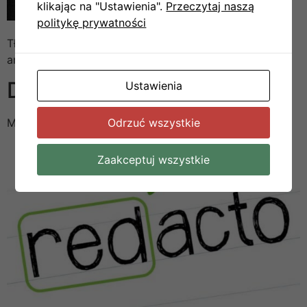
klikając na "Ustawienia".
Przeczytaj naszą
politykę prywatności
Tłumaczenie polsko angielskie. Dobry tłumacz
angielskiego.
Dodaj komentarz
Ustawienia
Odrzuć wszystkie
Musisz się
zalogować
, aby móc dodać komentarz.
Zaakceptuj wszystkie