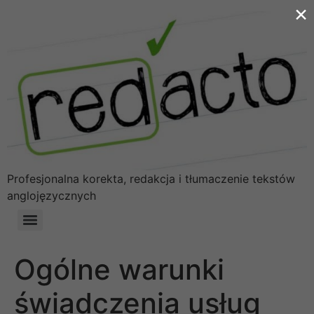
×
Profesjonalna korekta, redakcja i tłumaczenie tekstów
anglojęzycznych
Ogólne warunki świadczenia usług dla klientów biura „Redacto”
Ogólne warunki
świadczenia usług