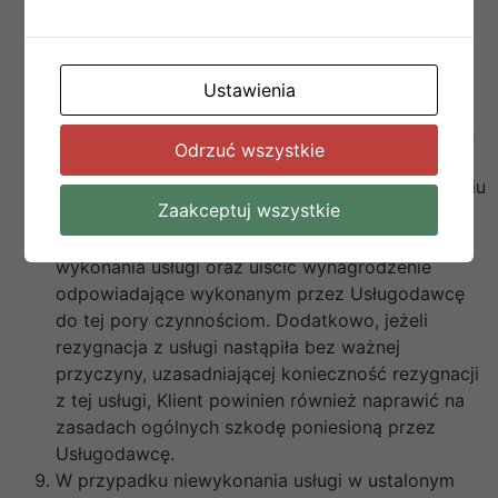
publicznej wiadomości lub w jakikolwiek inny
sposób przez niego rozpowszechnionych, (3)
uznanych przez drugą stronę za objęte
Ustawienia
obowiązkiem poufności, co do których druga
strona wyraziła późniejszą, pisemną zgodę na ich
Odrzuć wszystkie
ujawnienie.
W razie rezygnacji z wykonania usługi po zawarciu
Zaakceptuj wszystkie
umowy Klient obowiązany jest zwrócić
Usługodawcy wydatki poniesione już w celu
wykonania usługi oraz uiścić wynagrodzenie
odpowiadające wykonanym przez Usługodawcę
do tej pory czynnościom. Dodatkowo, jeżeli
rezygnacja z usługi nastąpiła bez ważnej
przyczyny, uzasadniającej konieczność rezygnacji
z tej usługi, Klient powinien również naprawić na
zasadach ogólnych szkodę poniesioną przez
Usługodawcę.
W przypadku niewykonania usługi w ustalonym